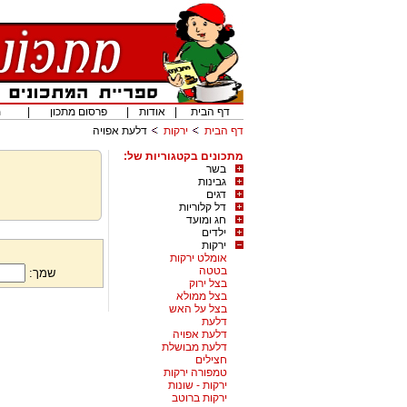
דף הבית
|
אודות
|
פרסום מתכון
|
מ
דף הבית
ירקות
דלעת אפויה
מתכונים בקטגוריות של:
בשר
גבינות
דגים
דל קלוריות
חג ומועד
ילדים
ירקות
אומלט ירקות
בטטה
שמך:
בצל ירוק
בצל ממולא
בצל על האש
דלעת
דלעת אפויה
דלעת מבושלת
חצילים
טמפורה ירקות
ירקות - שונות
ירקות ברוטב