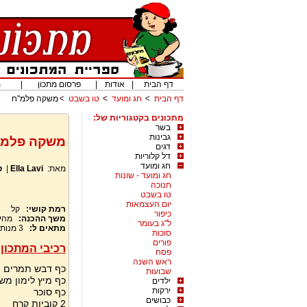
דף הבית
|
אודות
|
פרסום מתכון
|
מ
דף הבית
חג ומועד
טו בשבט
משקה פלמ"ח
מתכונים בקטגוריות של:
בשר
גבינות
משקה פלמ"
דגים
דל קלוריות
חג ומועד
מאת:
Ella Lavi
|
ט
חג ומועד - שונות
חנוכה
טו בשבט
יום העצמאות
רמת קושי:
קל
כיפור
משך ההכנה:
מהי
ל"ג בעומר
מתאים ל:
3
מנות
סוכות
פורים
רכיבי המתכון:
פסח
ראש השנה
כף דבש תמרים (
שבועות
כף מיץ לימון מש
ילדים
ירקות
כף סוכר
כבושים
2 קוביות קרח