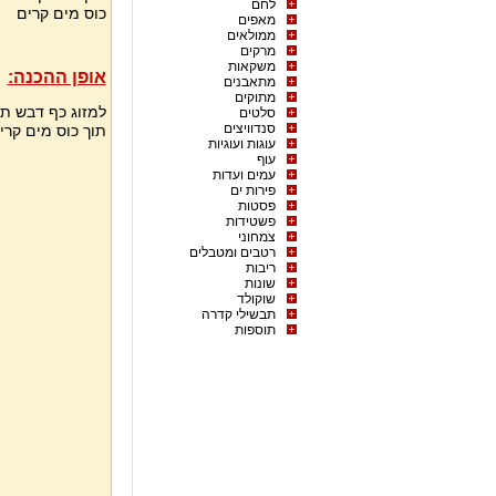
לחם
כוס מים קרים
מאפים
ממולאים
מרקים
משקאות
אופן ההכנה:
מתאבנים
מתוקים
למזוג כף דבש תמ
סלטים
סנדוויצים
תוך כוס מים קרי
עוגות ועוגיות
עוף
עמים ועדות
פירות ים
פסטות
פשטידות
צמחוני
רטבים ומטבלים
ריבות
שונות
שוקולד
תבשילי קדרה
תוספות