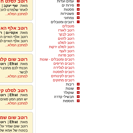
רוטב לסלט חו
עמים ועדות
פירות ים
מאת:
שף יעקב
|
פסטות
לאחר שלמדנו להכין
פשטידות
למתכון המלא...
צמחוני
רטבים ומטבלים
מטבלים
רוטב אלף האי
רוטב לאורז
מאת:
אקסיום
|
ר
רוטב לבקר
רוטב אלף האיים הו
רוטב לדגים
רוטב אלף האיים ל
רוטב לסלט
למתכון המלא...
רוטב לסלט ירקות
רוטב לעוף
רוטב פרווה
רוטב שום קלאס
רטבים ומטבלים - שונות
רטבים חריפים
מאת:
Efrat
|
רוט
רטבים לגלידה
הכנתי לכם מתכון 
רטבים לפסטה
לבשר.
רטבים לקינוחים
למתכון המלא...
רטבים מתוקים
ריבות
שונות
רוטב לסלט קי
שוקולד
מאת:
Efrat
|
רוט
תבשילי קדרה
יש המון המון סוגי
תוספות
למתכון המלא...
רוטב שום שמיר
מאת:
Efrat
|
רוט
רוטב שום שמיר על 
בטטה של אמא שלי