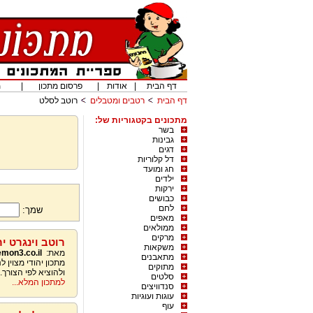
דף הבית
|
אודות
|
פרסום מתכון
|
מ
דף הבית
רטבים ומטבלים
רוטב לסלט
מתכונים בקטגוריות של:
בשר
גבינות
דגים
דל קלוריות
חג ומועד
ילדים
ירקות
כבושים
לחם
שמך:
מאפים
ממולאים
מרקים
רוטב וינגרט י
משקאות
מאת:
emon3.co.il
מתאבנים
מתכון יהודי מצוין 
מתוקים
ולהוציא לפי הצורך.
סלטים
למתכון המלא...
סנדוויצים
עוגות ועוגיות
עוף