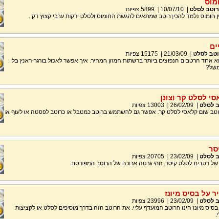
מוס
רוטב לסלט
|
10/07/10
|
5899
צפיות
 חומוס נלמד להכין רוטב שמתאים להגשת החומוס ולסלט ירקות ערבי קצוץ דק .
ים
וטב לסלט
|
21/03/09
|
15175
צפיות
א אחד הרטבים הנפוצים ביותר ברשתות המזון המהיר. איך אפשר לאכול בורגר-ראנץ בלי
משל?
י לסלט קר וצונן
ב לסלט
|
26/02/09
|
13003
צפיות
רוטב שום קלאסי לסלט קר. אפשר גם להשתמש ברוטב כמטבל או כרוטב לפסטה או לעוף או
סר
ב לסלט
|
23/02/09
|
20705
צפיות
ם של רטבים לסלט קיסר. זוהי גרסה ארוכה של הרוטב המפורסם.
 על בסיס מיונז
ב לסלט
|
23/02/09
|
23996
צפיות
בסיס מיונז הינו הרוטב המועדף עליי. את הרוטב הזה בדרך מוסיפים לסלט או לקציצות
.