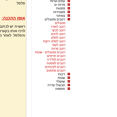
עמים ועדות
פלפל
פירות ים
פסטות
פשטידות
צמחוני
אופן ההכנה:
רטבים ומטבלים
מטבלים
ראשית יש לכתוב
רוטב לאורז
רוטב לבקר
לרכז אותו בקערה
רוטב לדגים
והפלפל. לאחר מכ
רוטב לסלט
רוטב לסלט ירקות
רוטב לעוף
רוטב פרווה
רטבים ומטבלים - שונות
רטבים חריפים
רטבים לגלידה
רטבים לפסטה
רטבים לקינוחים
רטבים מתוקים
ריבות
שונות
שוקולד
תבשילי קדרה
תוספות