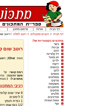
דף הבית
|
אודות
|
פרסום מתכון
|
מ
דף הבית
רטבים ומטבלים
רוטב לסלט
רוטב שום
מתכונים בקטגוריות של:
בשר
גבינות
רוטב שום קל
דגים
דל קלוריות
חג ומועד
מאת:
Efrat
|
רוטב
ילדים
ירקות
כבושים
לחם
רמת קושי:
קל
מאפים
משך ההכנה:
מהי
ממולאים
מתאים ל:
3
מנות
מרקים
משקאות
רכיבי המתכון:
מתאבנים
מתוקים
8 שיני שום קלופות
סלטים
3 לימונים
סנדוויצים
עוגות ועוגיות
1 כפית חומץ
עוף
1/2 כוס שמן זית