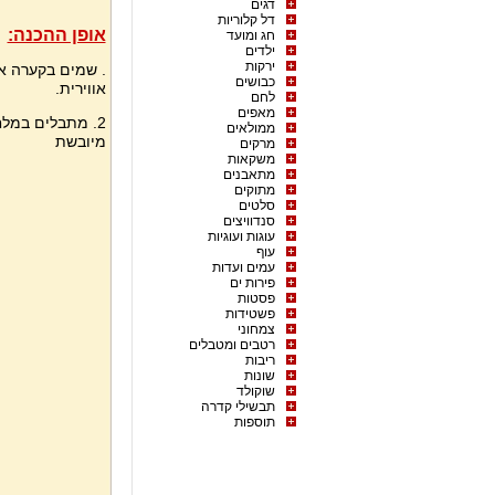
דגים
דל קלוריות
אופן ההכנה:
חג ומועד
ילדים
ירקות
. שמים בקערה א
כבושים
אווירית.
לחם
מאפים
2. מתבלים במלח
ממולאים
מיובשת
מרקים
משקאות
מתאבנים
מתוקים
סלטים
סנדוויצים
עוגות ועוגיות
עוף
עמים ועדות
פירות ים
פסטות
פשטידות
צמחוני
רטבים ומטבלים
ריבות
שונות
שוקולד
תבשילי קדרה
תוספות