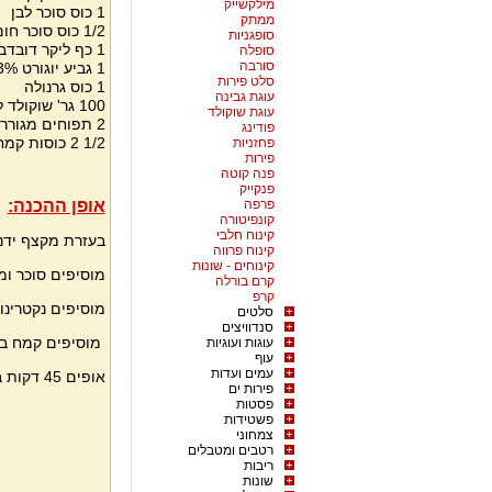
מילקשייק
1 כוס סוכר לבן
ממתק
1/2 כוס סוכר חום
סופגניות
1 כף ליקר דובדבנים
סופלה
סורבה
1 גביע יוגורט 3% שומן
סלט פירות
1 כוס גרנולה
עוגת גבינה
100 גר' שוקולד לבן קוביות
עוגת שוקולד
2 תפוחים מגוררים
פודינג
1/2 2 כוסות קמח
פחזניות
פירות
פנה קוטה
פנקייק
פרפה
אופן ההכנה:
קונפיטורה
קינוח חלבי
בעזרת מקצף ידני
קינוח פרווה
קינוחים - שונות
מוסיפים סוכר ומ
קרם בורלה
קרפ
מוסיפים נקטרינו
סלטים
סנדוויצים
מוסיפים קמח בו
עוגות ועוגיות
עוף
עמים ועדות
אופים 45 דקות ב 170 מעלות
פירות ים
פסטות
פשטידות
צמחוני
רטבים ומטבלים
ריבות
שונות