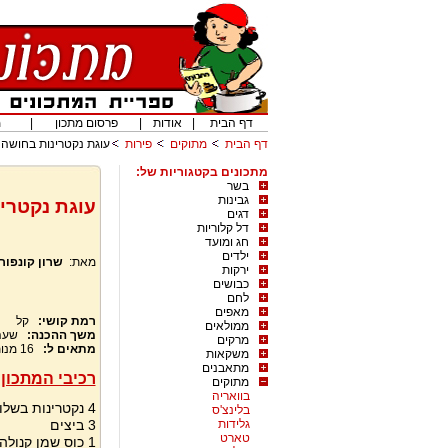
דף הבית
|
אודות
|
פרסום מתכון
|
מ
דף הבית
מתוקים
פירות
עוגת נקטרינות בחושה
מתכונים בקטגוריות של:
בשר
גבינות
עוגת נקטרי
דגים
דל קלוריות
חג ומועד
ילדים
מאת:
שרון קונפור
ירקות
כבושים
לחם
מאפים
רמת קושי:
קל
ממולאים
משך ההכנה:
שעה
מרקים
מתאים ל:
16
מנו
משקאות
מתאבנים
רכיבי המתכון:
מתוקים
בוואריה
4 נקטרינות בשלות חתוכות לקוביות גסות
בלינצ'ס
גלידות
3 ביצים
טארט
1 כוס שמן קנולה