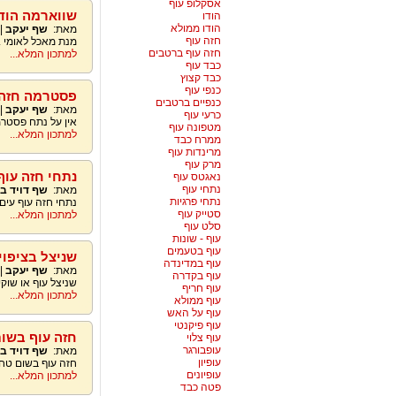
אסקלופ עוף
שווארמה הוד
הודו
הודו ממולא
מאת:
שף יעקב
|
חזה עוף
מנת מאכל לאומי .
חזה עוף ברטבים
למתכון המלא...
כבד עוף
כבד קצוץ
כנפי עוף
פסטרמה חזה 
כנפיים ברטבים
מאת:
שף יעקב
|
כרעי עוף
אין על נתח פסטר
מטפונה עוף
למתכון המלא...
ממרח כבד
מרינדות עוף
מרק עוף
נתחי חזה עוף
נאגטס עוף
נתחי עוף
מאת:
שף דויד ב
נתחי פרגיות
נתחי חזה עוף עים 
סטייק עוף
למתכון המלא...
סלט עוף
עוף - שונות
עוף בטעמים
שניצל בציפוי
עוף במדינדה
מאת:
שף יעקב
|
עוף בקדרה
שניצל עוף או שוק
עוף חריף
למתכון המלא...
עוף ממולא
עוף על האש
עוף פיקנטי
חזה עוף בשום
עוף צלוי
עופבורגר
מאת:
שף דויד ב
עופיון
חזה עוף בשום טחי
עופיונים
למתכון המלא...
פטה כבד