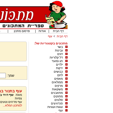
דף הבית
|
אודות
|
פרסום מתכון
|
מ
דף הבית
עוף
מתכונים בקטגוריות של:
בשר
גבינות
דגים
דל קלוריות
חג ומועד
ילדים
ירקות
כבושים
לחם
שמך:
מאפים
ממולאים
מרקים
משקאות
עוף בתנור במ
מתאבנים
מאת:
שף דויד ב
מתוקים
צפיות
סלטים
עוף מדהים וטעים
סנדוויצים
למתכון המלא...
עוגות ועוגיות
עוף