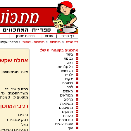
דף הבית
|
אודות
|
פרסום מתכון
|
מ
דף הבית
תוספות
תוספות - שונות
אחלה שקשו
מתכונים בקטגוריות של:
בשר
גבינות
אחלה שקשו
דגים
דל קלוריות
חג ומועד
מאת:
חגית נועם
|
ילדים
ירקות
כבושים
לחם
רמת קושי:
קל
מאפים
משך ההכנה:
עד 
ממולאים
מתאים ל:
3
מנות
מרקים
משקאות
רכיבי המתכון:
מתאבנים
מתוקים
ביצים
סלטים
רסק עגבניות
סנדוויצים
עוגות ועוגיות
בצל
עוף
תבלינים בסיסיים