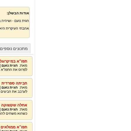
אודות הבשלן:
חגית נועם - ושיהיה ב
אהבתי העיקרית היא כ
מתכונים נוספים
תפו"א במיקרוגל
מאת:
חגית נועם
|
לפרוס את התפו"א 
חביתה ספרדית
מאת:
חגית נועם
|
לערבב את הביצים עם 3 כפות מים על מנת ליצור מרקם אוורירילהכניס את החמא
אחלה שקשוקה
מאת:
חגית נועם
|
כשהוא משחים להוס
תפו"א ממולאים