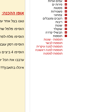
עמים ועדות
פירות ים
פסטות
פשטידות
אופן ההכנה:
צמחוני
רטבים ומטבלים
טגנו בצל אחד ע
ריבות
שונות
הוסיפו פלפל שחו
שוקולד
תבשילי קדרה
תוספות
הוסיפו מלח-לפחו
תוספות - שונות
תוספות לבשר
הוסיפו רסק עגבנ
תוספות למנה עיקרית
תוספות למנה ראשונה
הוסיפו 4 ביצים מקושקשות לא שלמות.
תוספות לפסטה
ערבבו את הכל 
איכלו בתאבון!!!!