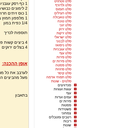
סלט ווטרגיט
1 כף רסק עגבניות
סלט ולדורף
2 לימונים כבושים חתוכים דק דק
סלט חומוס
1 כוס זיתים חרוזית כמו לפיצה
סלט חצילים
סלט טאבולה
1 מלפפון חמוץ במלח חתוך לקוביות
סלט טונה
1/4 כפית במון
סלט יווני
סלט ירוק
תוספות לכריך
סלט ירקות
סלט ישראלי
סלט לבנוני
4 ביצים קשות פרוסות דק
סלט ניסואז
4 בצלים ירוקים
סלט עגבניות
סלט עוף
סלט פירות
סלט פירות ים
אופן ההכנה:
סלט פסטה
סלט פרגיות
לערבב את כל מרכ
סלט קיסר
סלט תפוחי אדמה
מעל מהביצים הקש
סלטים - שונות
סנדוויצים
עוגות ועוגיות
עוף
בתאבון
עמים ועדות
פירות ים
פסטות
פשטידות
צמחוני
רטבים ומטבלים
ריבות
שונות