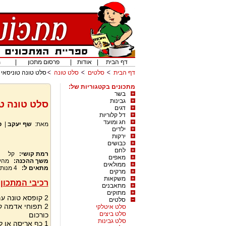
דף הבית
|
אודות
|
פרסום מתכון
|
מ
דף הבית
סלטים
סלט טונה
סלט טונה טוניסאי
מתכונים בקטגוריות של:
בשר
גבינות
סלט טונה טו
דגים
דל קלוריות
חג ומועד
מאת:
שף יעקב
|
ס
ילדים
ירקות
כבושים
לחם
רמת קושי:
קל
מאפים
משך ההכנה:
מהי
ממולאים
מתאים ל:
4
מנות
מרקים
משקאות
רכיבי המתכון:
מתאבנים
מתוקים
2 קופסא טונה עם השמן מפוררות במזלג
סלטים
סלט איטלקי
סלט ביצים
כורכום
סלט גבינות
1 כף אריסה או לפי הטעם