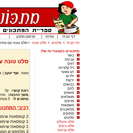
דף הבית
|
אודות
|
פרסום מתכון
|
מ
דף הבית
סלטים
סלט טונה
סלט טונה עם גרגיר
מתכונים בקטגוריות של:
בשר
גבינות
סלט טונה עם
דגים
דל קלוריות
חג ומועד
מאת:
שף יעקב
|
ס
ילדים
ירקות
כבושים
לחם
רמת קושי:
קל
מאפים
משך ההכנה:
מהי
ממולאים
מתאים ל:
5
מנות
מרקים
משקאות
רכיבי המתכון:
מתאבנים
מתוקים
2 קופסאות שימורי טונה מומלץ סטארקיסט
סלטים
1 קופסאת שימורי תירס ללא נוזלים
סלט איטלקי
סלט ביצים
1 קופסאת שימורי פטריות שמפיניון פרוסות
סלט גבינות
3 מלפפונים חמוצים חתוכים לקוביות קטנות