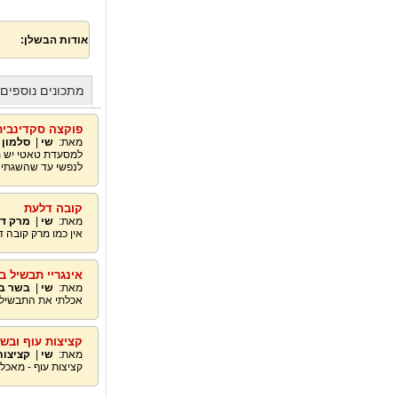
אודות הבשלן:
מתכונים נוספים
פוקצה סקדינבית
מאת:
שי
|
סלמון
|
למסעדת טאטי יש מב
לנפשי עד שהשגתי א
קובה דלעת
מאת:
שי
|
מרק ד
אין כמו מרק קובה ד
אינגריי תבשיל ב
מאת:
שי
|
בשר ב
אכלתי את התבשיל ה
קציצות עוף ובש
מאת:
שי
|
קציצות
קציצות עוף - מאכל 