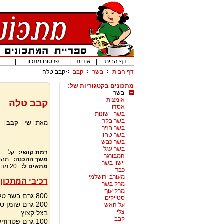
דף הבית
|
אודות
|
פרסום מתכון
|
מ
דף הבית
בשר
קבב
קבב טלה
מתכונים בקטגוריות של:
בשר
אומצות
קבב טלה
אסדו
בשר - שונות
בשר בקר
מאת:
שי
|
קבב
|
9
בשר חזיר
בשר טחון
בשר כבש
בשר עגל
רמת קושי:
קל
המבורגר
משך ההכנה:
מהי
יישון בשר
מתאים ל:
20
מנו
כבד
מעורב ירושלמי
רכיבי המתכון:
מרק בשר
מרק עוף
800 גרם בשר טלה טחון
סטייקים
200 גרם שומן טלה
על האש
צלי
בצל קצוץ
קבב
100 גרם פטרוזיליה קצוצה