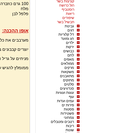
קציצות בשר
100 גרם כוזברה קצוצה
רגל כרושה
מלח
רוסטביף
פלפל לבן
ריאות
שיפודים
תבשיל בשר
גבינות
דגים
אופן ההכנה:
דל קלוריות
חג ומועד
מערבבים את כל 
ילדים
ירקות
יוצרים קבבונים ב
כבושים
לחם
מניחים על גריל 
מאפים
ממולאים
ממומלץ להגיש עם
מרקים
משקאות
מתאבנים
מתוקים
סלטים
סנדוויצים
עוגות ועוגיות
עוף
עמים ועדות
פירות ים
פסטות
פשטידות
צמחוני
רטבים ומטבלים
ריבות
שונות