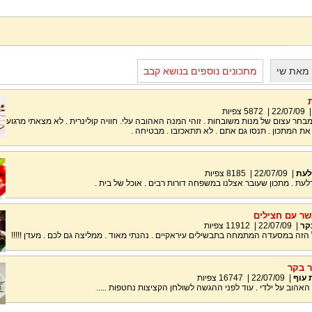
 מאת שי
מתכונים נוספים בנושא קבב
22/07/09
|
5872
צפיות
חר עצום של מנות משובחות . זוהי המנה האהובה עלי. חוויה קולינרית . לא מצאתי מרגוע
ת המתכון . תנסו גם אתם . לא תתאכזבו . מבטיחה .
לעת
|
22/07/09
|
8185
צפיות
לעת . מתכון שעובר אצלנו במשפחה דורות רבים . אוכל של בית .
שר עם חצילים
קר
|
22/07/09
|
11912
צפיות
זה במסעדה המתמחה בתבשילים עיראקיים . נהנתי מאוד . ממליצה גם לכם . מעדן !!!!!
ר בקר
 עוף
|
22/07/09
|
16747
צפיות
האהוב על ילדי . עוד לפני ההגשה לשולחן הקציצות נחטפות .....