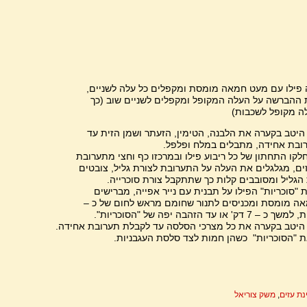
 פילו עם מעט חמאה מומסת ומקפלים כל עלה לשניים,
ת ההברשה על העלה המקופל ומקפלים לשניים שוב (כך
לה מקופל לשכבות)
יטב בקערה את הלבנה, הטימין, הזעתר ושמן הזית עד
ובת אחידה, מתבלים במלח ופלפל.
לקו התחתון של כל ריבוע פילו ובמרכזו כף וחצי מתערובת
ים, מגלגלים את העלה על התערובת לצורת גליל, צובטים
הגליל ומסובבים קלות כך שתתקבל צורת סוכרייה.
 "סוכריות" הפילו על תבנית עם נייר אפייה, מברישים
ה מומסת ומכניסים לתנור שחומם מראש לחום של כ –
היטב בקערה את כל מצרכי הסלסה עד לקבלת תערובת אחידה.
 "הסוכריות" כשהן חמות לצד סלסת העגבניות.
נת עזים
,
משק צוריאל