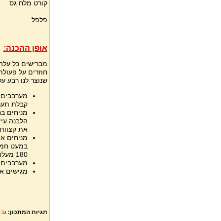
קורט מלח גס
פלפל
אופן ההכנה:
מברישים כל עלה
חוזרים על פעול
שנוצר לנו רבע ע
מערבבים ה
קבלת תער
מניחים בח
הלבנה עיז
את קצוות 
מניחים את
במעט חמא
180 מעלות, למשך כ – 7 דק' או עד הזהבה יפה של "הסוכריות".
מערבבים 
מגישים את
תגיות המתכון:
גבי