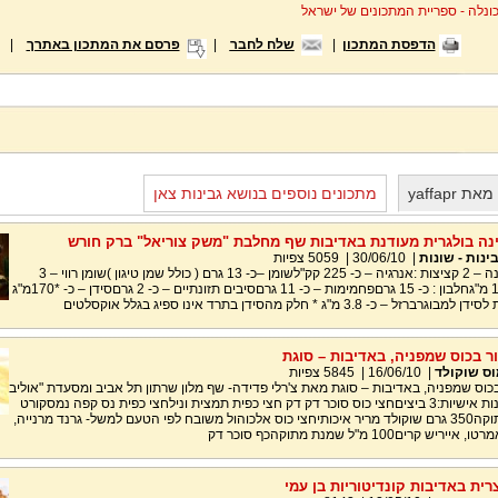
ונלה - ספריית המתכונים של ישראל
הדפסת המתכון
|
שלח לחבר
|
פרסם את המתכון באתרך
|
yaffapr
מתכונים נוספים בנושא גבינות צאן
ינה בולגרית מעודנת באדיבות שף מחלבת "משק צוריאל" ברק חורש
ינות - שונות
|
30/06/10
|
5059
צפיות
ערכים תזונתיים למנה – 2 קציצות :אנרגיה – כ- 225 קק"לשומן –כ- 13 גרם ( כולל שמן טיגון )שומן רווי – 3
גרםכולסטרול – 121 מ"גחלבון : כ- 15 גרםפחמימות – כ- 11 גרםסיבים תזונתיים – כ- 2 גרםסידן – כ- *170מ"ג
ר בכוס שמפניה, באדיבות – סוגת
ס שוקולד
|
16/06/10
|
5845
צפיות
בכוס שמפניה, באדיבות – סוגת מאת צ'רלי פדידה- שף מלון שרתון תל אביב ומסעדת "אוליב
ליף"מצרכים ל- 6 מנות אישיות:3 ביציםחצי כוס סוכר דק דק חצי כפית תמצית ונילחצי כפית נס קפה נמסקורט
מלחמיכל שמנת מתוקה350 גרם שוקולד מריר איכותיחצי כוס אלכוהול משובח לפי הטעם למשל- גרנד מרנייה,
רים100 מ"ל שמנת מתוקהכף סוכר דק
צרית באדיבות קונדיטוריות בן עמי