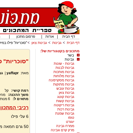
דף הבית
|
אודות
|
פרסום מתכון
|
מ
דף הבית
גבינות
גבינות צאן
"סוכריות" פילו במי
מתכונים בקטגוריות של:
בשר
גבינות
"סוכריות" פ
גבינות - שונות
גבינות לבנות
גבינות מותכות
מאת:
yaffapr
|
גב
גבינות מלוחות
גבינות מסקרפונה
גבינות מתוקות
גבינות עובש
רמת קושי:
קל
גבינות צאן
משך ההכנה:
מהי
גבינות קוטג
מתאים ל:
6
מנות
גבינות קשות
גבינות ריקוטה
רכיבי המתכון:
גבינות רכות
גבינות שמנת
6 עלי פילו
טופו
יוגורט
ממרח גבינה
50 גרם חמאה מומסת – להברשת עלי הפילו
מרק קרם וגבינה