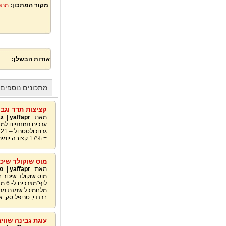
מקור המתכון:
מתכ
אודות הבשלן:
מתכונים נוספים מאת 
קציצות תרד וגב
מאת:
yaffapr
|
גב
= 17% קצובה יומית לסידן למבוגרברזל – כ- 3.8 מ"ג * חלק מהסידן בתרד אינו ספיג בגלל אוקסלטים
מוס שוקולד שיכו
מאת:
yaffapr
|
מו
מוס שוקולד שיכור 
ברנדי, טריפל סק, אמרטו, אייריש ק
עוגת גבינה שווי