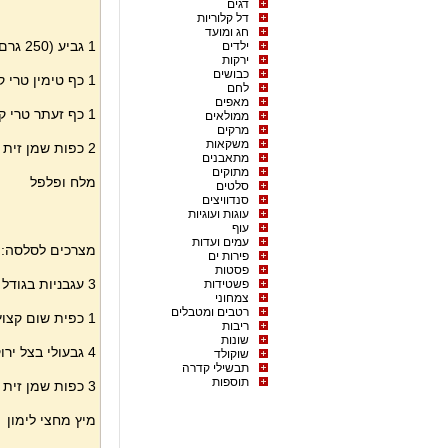
דגים
דל קלוריות
חג ומועד
1 גביע (250 גרם) לבנה עיזים עם שמן זית וזעתר של משק צוריאל
ילדים
ירקות
כבושים
1 כף טימין טרי קצוץ
לחם
מאפים
1 כף זעתר טרי קצוץ
ממולאים
מרקים
משקאות
2 כפות שמן זית
מתאבנים
מתוקים
מלח ופלפל
סלטים
סנדוויצים
עוגות ועוגיות
עוף
עמים ועדות
מצרכים לסלסה:
פירות ים
פסטות
3 עגבניות בגודל בינוני – חתוכות לקוביות קטנות
פשטידות
צמחוני
רטבים ומטבלים
1 כפית שום קצוץ
ריבות
שונות
4 גבעולי בצל ירוק חתוכים לטבעות
שוקולד
תבשילי קדרה
תוספות
3 כפות שמן זית
מיץ מחצי לימון