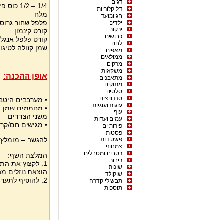
דגים
1/4 – 1/2 כוס פירורי לחם
דל קלוריות
מלח
חג ומועד
פלפל שחור גרוס
ילדים
ירקות
קורט קינמון
כבושים
קורט פלפל אנגלי
לחם
שמן קנולה לטיגון
מאפים
ממולאים
מרקים
משקאות
אופן ההכנה:
מתאבנים
מתוקים
סלטים
סנדוויצים
• מערבבים היטב
עוגות ועוגיות
• מחממים שמן ב
עוף
משני הצדדים
עמים ועדות
• מגישים חם/קר.
פירות ים
פסטות
פשטידות
להגשה – מומלץ ל
צמחוני
רטבים ומטבלים
המלצת השף:
ריבות
1. לקצוץ את ה
שונות
הוצאת נוזלים מה
שוקולד
2. להוסיף לתערובת מעט גרידת לימון לפני הטיגון.
תבשילי קדרה
תוספות