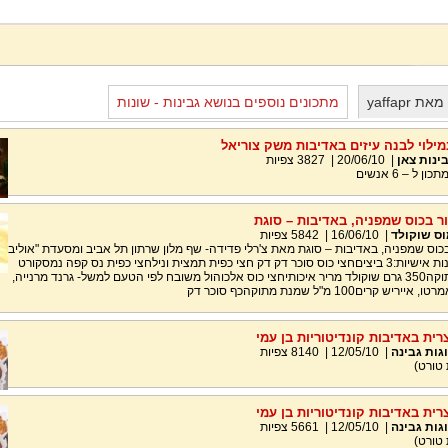
yaffapr
מתכונים נוספים בנושא גבינות - שונות
במילוי לבנה עיזים באדיבות משק צוריאל
ינות צאן
|
20/06/10
|
3827
צפיות
ל – 6 אנשים
ר בכוס שמפניה, באדיבות – סוגת
ס שוקולד
|
16/06/10
|
5842
צפיות
בכוס שמפניה, באדיבות – סוגת מאת צ'רלי פדידה- שף מלון שרתון תל אביב ומסעדת "אוליב
ליף"מצרכים ל- 6 מנות אישיות:3 ביציםחצי כוס סוכר דק דק חצי כפית תמצית ונילחצי כפית נס קפה נמסקורט
מלחמיכל שמנת מתוקה350 גרם שוקולד מריר איכותיחצי כוס אלכוהול משובח לפי הטעם למשל- גרנד מרנייה,
רים100 מ"ל שמנת מתוקהכף סוכר דק
צרית באדיבות קונדיטוריות בן עמי
גות גבינה
|
12/05/10
|
8140
צפיות
צרית באדיבות קונדיטוריות בן עמי
גות גבינה
|
12/05/10
|
5661
צפיות