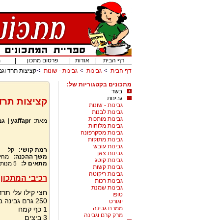
דף הבית
|
אודות
|
פרסום מתכון
|
מ
דף הבית
גבינות
גבינות - שונות
קציצות תרד וג
מתכונים בקטגוריות של:
בשר
גבינות
קציצות תרד
גבינות - שונות
גבינות לבנות
גבינות מותכות
מאת:
yaffapr
|
גב
גבינות מלוחות
גבינות מסקרפונה
גבינות מתוקות
גבינות עובש
רמת קושי:
קל
גבינות צאן
משך ההכנה:
מהי
גבינות קוטג
מתאים ל:
5
מנות
גבינות קשות
גבינות ריקוטה
רכיבי המתכון:
גבינות רכות
גבינות שמנת
חצי קילו עלי תרד
טופו
250 גרם גבינה בולגרית מעודנת 5% של משק צוריאל – מפוררת בידיים
יוגורט
ממרח גבינה
1 כף קמח
מרק קרם וגבינה
3 ביצים