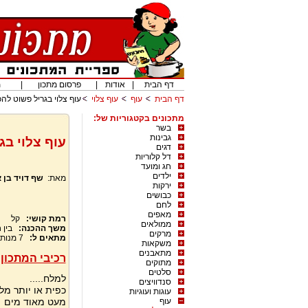
דף הבית
|
אודות
|
פרסום מתכון
|
מ
דף הבית
עוף
עוף צלוי
עוף צלוי בגריל פשוט לה
מתכונים בקטגוריות של:
בשר
גבינות
עוף צלוי בג
דגים
דל קלוריות
חג ומועד
ילדים
מאת:
שף דויד בן
ירקות
כבושים
לחם
מאפים
רמת קושי:
קל
ממולאים
משך ההכנה:
בין
מרקים
מתאים ל:
7
מנות
משקאות
מתאבנים
רכיבי המתכון:
מתוקים
סלטים
למלח.....
סנדוויצים
כפית או יותר מל
עוגות ועוגיות
עוף
מעט מאוד מים