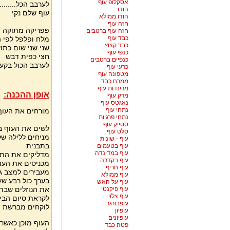
אסקלופ עוף
לערבב הכל.........
הודו
עוף שלם נקי
הודו ממולא
חזה עוף
פפריקה מתוקה
חזה עוף ברטבים
כבד עוף
מלח ופלפל לפי 
כבד קצוץ
שני שני שום כתו
כנפי עוף
חצי כפית דבש
כנפיים ברטבים
לערבב הכול בקער
כרעי עוף
מטפונה עוף
ממרח כבד
מרינדות עוף
אופן ההכנה:
מרק עוף
נאגטס עוף
נתחי עוף
מורחים את העוף
נתחי פרגיות
סטייק עוף
לשים את העוף ב
סלט עוף
מניחים ללילה ש
עוף - שונות
בתבנית
עוף בטעמים
עוף במדינדה
מדליקים את התנור לחום של 200 מ
עוף בקדרה
מכניסים את העוף
עוף חריף
מעבירים למצב גר
עוף ממולא
בערך כול רבע ש
עוף על האש
עוף פיקנטי
את הנוזלים שבתב
עוף צלוי
לקראת סיום הבי
עופבורגר
לוקחים מברשת צ
עופיון
עופיונים
פטה כבד