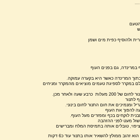
...
הטעם
ש
ית ולהוסיף כפית מים ושמן
 במרינדה, גם בפנים העוף
תוך המרינדה כאשר היא בקערה עמוקה.
לם במקרר לספיגת טעמים מוציאים מהמקרר ומניחים
עלות כרבע שעה ולאחר מכן.
 לתנור
יל ומנמיכים את חום התנור לחום בינוני.
עה להפוך את העוף
נית לוקחים בכף ומפזרים מעל העוף.
שול מעט לפני ההזהבה
יפוי, טובלים אותה בתמיסת המלח ומברישים
העוף מוכן כאשר הוא זהוב ממולץ להשאיר אותו בתנור עוד כ6 דקות