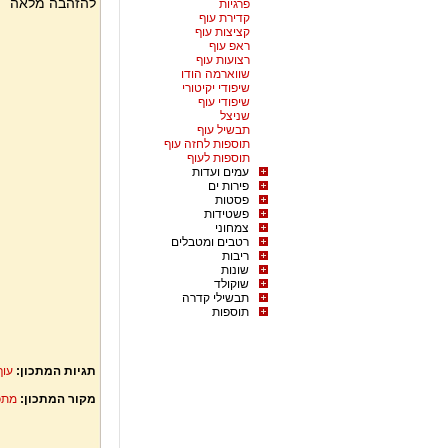
להזהבה מלאה
פרגיות
קדירת עוף
קציצות עוף
ראפ עוף
רצועות עוף
שווארמה הודו
שיפודי יקיטורי
שיפודי עוף
שניצל
תבשיל עוף
תוספות לחזה עוף
תוספות לעוף
עמים ועדות
פירות ים
פסטות
פשטידות
צמחוני
רטבים ומטבלים
ריבות
שונות
שוקולד
תבשילי קדרה
תוספות
תגיות המתכון:
עוף
מקור המתכון:
מתכ